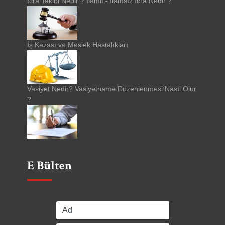
İcra Takibi Nedir ? İlamlı - İlamsız İcra Nedir ?
İş Kazası ve Meslek Hastalıkları
Vasiyet Nedir? Vasiyetname Düzenlenmesi Nasıl Olur
?
E Bülten