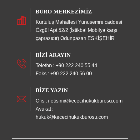
BÜRO MERKEZIMIZ
Kurtuluş Mahallesi Yunusemre caddesi
Özgül Apt 52/2 (İstikbal Mobilya karşı
çaprazıdır) Odunpazarı ESKİŞEHİR
BIZI ARAYIN
Telefon : +90 222 240 55 44
Faks : +90 222 240 56 00
BIZE YAZIN
Ofis : iletisim@kececihukukburosu.com
Avukat :
hukuk@kececihukukburosu.com