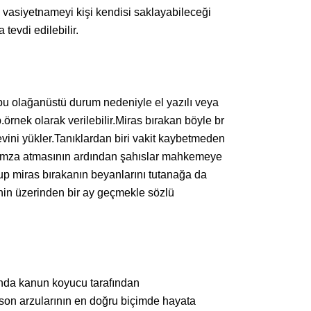
ı vasiyetnameyi kişi kendisi saklayabileceği
tevdi edilebilir.
 bu olağanüstü durum nedeniyle el yazılı veya
rnek olarak verilebilir.Miras bırakan böyle br
evini yükler.Tanıklardan biri vakit kaybetmeden
n da imza atmasının ardından şahıslar mahkemeye
up miras bırakanın beyanlarını tutanağa da
ihin üzerinden bir ay geçmekle sözlü
ltında kanun koyucu tarafından
 son arzularının en doğru biçimde hayata