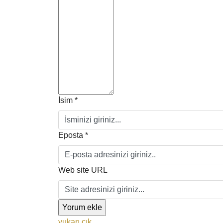
İsim *
Eposta *
Web site URL
yukarı çık