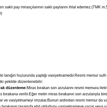
n saklı pay mirasçılarının saklı paylarını ihlal edemez.(TMK m.
r)
i tanığın huzurunda yaptığı vasiyetnamedir.Resmi memur sulh h
ki şekilde düzenlenebilir:
rak düzenleme:
Miras bırakan son arzularını resmi memura ileti
as bırakana verilir.Eğer metin miras bırakanın son arzularıyla b
lar ve vasiyetnameyi imzalar.Bunun ardından resmi memur da va
 bırakanın tasarrufa ehil olduğunu vasiyetnameye yazar veya yaz