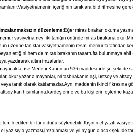
mlanır.Vasiyetnamenin içeriğinin tanıklara bildirilmesine gere
 imzalanmaksızın düzenleme:
Eğer miras bırakan okuma yazma
emur vasiyetnameyi iki tanığın önünde miras bırakana okur.Mir
un üzerine tanıklar vasiyetnamenin resmi memur tarafından ke
beyan ettiğini hem de miras bırakanın tasarrufta bulunmaya ehi
a yazdırarak altını imzalarlar.
acaklar ise Medeni Kanun’un 536.maddesinde şu şekilde sayılmı
, okur yazar olmayanlar, mirasbırakanın eşi, üstsoy ve altsoy kan
ya tanık olarak katılamazlar.Aynı maddenin ikinci fıkrasına 
 altsoy kan hısımlarına,kardeşlerine ve bu kişilerin eşlerine k
rcih edilen bir tür olduğu söylenebilir.Kişinin el yazılı vasiyetn
el yazısıyla yazması,imzalaması ve yıl,ay,gün olacak şekilde ta