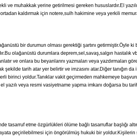
kli ve muhakkak yerine getirilmesi gereken hususlardır.El yazıl
i ortadan kaldırmak için notere,sulh hakimine veya yerkili memura 
ğanüstü bir durumun olması gerektiği şartını getirmiştir.Öyle ki
.Bu olağanüstü durumlara deprem,sel,savaş,salgın hastalık vb.ö
anlatır ve onlara bu beyanlarını yazmaları veya yazdırmaları gör
cak şekilde tarih atar yer belirtir ve imzasını atar.Diğer tanığı
çerli birinci yoldur.Tanıklar vakit geçirmeden mahkemeye başvur
an el yazılı veya resmi vasiyetname yapma imkanı doğarsa bu tar
inde tasarruf etme özgürlükleri ölüme bağlı tasarruflar başlığı a
yata geçirilebilmesi için öngörülmüş hukuki bir yoldur.Kişilerin