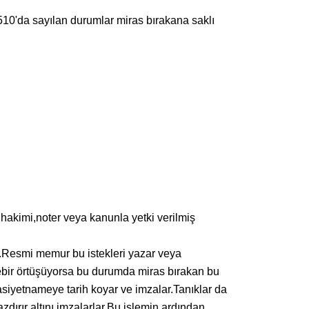
510'da sayılan durumlar miras bırakana saklı
akimi,noter veya kanunla yetki verilmiş
r.Resmi memur bu istekleri yazar veya
irebir örtüşüyorsa bu durumda miras bırakan bu
siyetnameye tarih koyar ve imzalar.Tanıklar da
dırır altını imzalarlar.Bu işlemin ardından