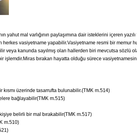
ın yahut mal varlığının paylaşımına dair isteklerini içeren yazıl
 herkes vasiyetname yapabilir.Vasiyetname resmi bir memur huz
abilir veya kanunda sayılmış olan hallerden biri mevcutsa sözlü 
ir işlemdir.Miras bırakan hayatta olduğu sürece vasiyetnamesini d
r kısmı üzerinde tasarrufta bulunabilir.(TMK m.514)
melere bağlayabilir(TMK m.515)
işiye belirli bir mal bırakabilir(TMK m.517)
MK m.510)
521)