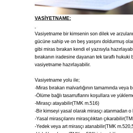
VASİYETNAME:
Vasiyetname bir kimsenin son dilek ve arzuların
gücüne sahip ve on beş yasşını doldurmuş olan
gibi miras bırakan kendi el yazısıyla hazırlay
bırakanın iradesine dayanan tek taraflı hukuki b
vasiyetname hazırlayabilir.
Vasiyetname yolu ile;
-Miras bırakan malvarlığının tamamında veya bi
-Ölüme bağlı tasarruflarını koşullara ve yükle
-Mirasçı atayabilir(TMK m.516)
-Bir kimseyi yasal olarak mirasçı atanmadan o k
-Yasal mirasçılarını mirasçılıktan çıkarabilir(T
-Yedek veya art mirasçı atanabilir(TMK m.520,