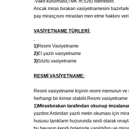
-Vakıf kurulması(TMK m.526) istenebilir.
Ancak miras bırakan vasiyetnamesini hazırlarke
pay mirasçısını mirastan men etme hakkını veri
VASİYETNAME TÜRLERİ:
1)
Resmi Vasiyetname
2)
El yazılı vasiyetname
3)
Sözlü vasiyetname
RESMİ VASİYETNAME:
Resmi vasiyetname kişinin resmi memurun ve ik
herhangi bir kimse olabilir.Resmi vasiyetname i
1)Mirasbırakan tarafından okunup imzalana
yazdırır.Ardından yazılı metin okuması için mir
hususu tanıkların huzurunda sesli olarak onay
bu beyanın kendi önlerinde yapıldığını ve miras