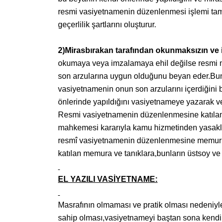
resmi vasiyetnamenin düzenlenmesi işlemi tama
geçerlilik şartlarını oluşturur.
2)Mirasbırakan tarafından okunmaksızın ve
okumaya veya imzalamaya ehil değilse resmi m
son arzularına uygun olduğunu beyan eder.Bun
vasiyetnamenin onun son arzularını içerdiğini 
önlerinde yapıldığını vasiyetnameye yazarak vey
Resmi vasiyetnamenin düzenlenmesine katılamay
mahkemesi kararıyla kamu hizmetinden yasaklılar
resmî vasiyetnamenin düzenlenmesine memur ve
katılan memura ve tanıklara,bunların üstsoy ve
EL YAZILI VASİYETNAME:
Masrafının olmaması ve pratik olması nedeniyle te
sahip olması,vasiyetnameyi baştan sona kendi 